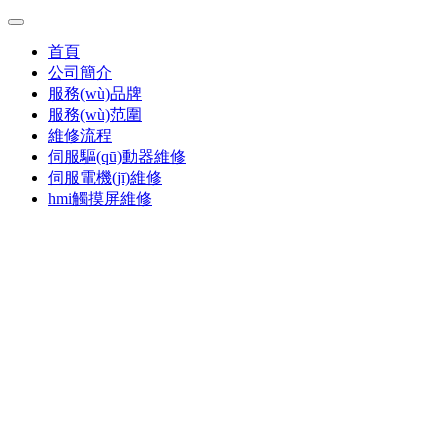
首頁
公司簡介
服務(wù)品牌
服務(wù)范圍
維修流程
伺服驅(qū)動器維修
伺服電機(jī)維修
hmi觸摸屏維修